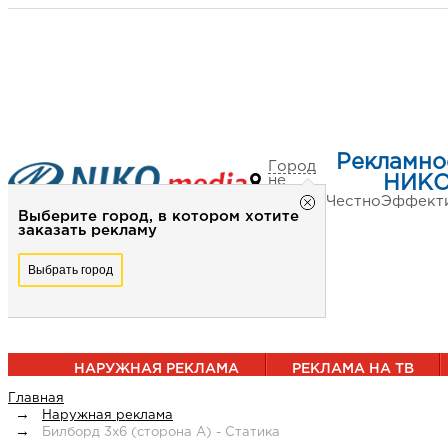
Рекламно
Город
не
НИКО
выбран
Честно
Эффект
Выберите город, в котором хотите
заказать рекламу
Выбрать город
НАРУЖНАЯ РЕКЛАМА
РЕКЛАМА НА ТВ
Главная
Наружная реклама
Билборд 3х6 (сторона А) - Статика