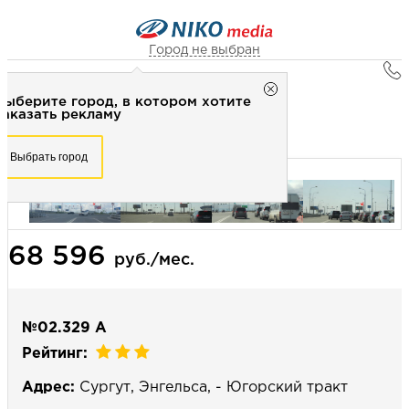
Город не выбран
Главная
Город не выбран
Выберите город, в котором хотите
Наружная реклама
Рекламное агентство НИКО-медиа
заказать рекламу
Билборд 3х6 (сторона А) - Статика
Честно
Эффективно
Внимательно!
Выберите город, в котором хотите
Выбрать город
заказать рекламу
+7 (3462) 550-877
Перезвоните мне
Выбрать город
68 596
Выберите свой город
руб./мес.
№02.329 А
Рейтинг:
Адрес:
Сургут, Энгельса, - Югорский тракт