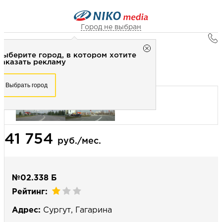
Город не выбран
Главная
Город не выбран
Выберите город, в котором хотите
Наружная реклама
Рекламное агентство НИКО-медиа
заказать рекламу
Билборд 3х6 (сторона Б) - Статика
Честно
Эффективно
Внимательно!
Выберите город, в котором хотите
Выбрать город
заказать рекламу
+7 (3462) 550-877
Перезвоните мне
Выбрать город
41 754
Выберите свой город
руб./мес.
№02.338 Б
Рейтинг:
Адрес:
Сургут, Гагарина