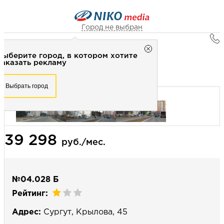
Город не выбран
Главная
Город не выбран
Выберите город, в котором хотите
Наружная реклама
Рекламное агентство НИКО-медиа
заказать рекламу
Билборд 3х6 (сторона Б) - Статика
Честно
Эффективно
Внимательно!
Выберите город, в котором хотите
Выбрать город
заказать рекламу
+7 (3462) 550-877
Перезвоните мне
Выбрать город
39 298
Выберите свой город
руб./мес.
№04.028 Б
Рейтинг:
Адрес:
Сургут, Крылова, 45