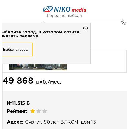
Город не выбран
Главная
Город не выбран
Выберите город, в котором хотите
Наружная реклама
Рекламное агентство НИКО-медиа
заказать рекламу
Билборд 3х6 (сторона Б) - Статика
Честно
Эффективно
Внимательно!
Выберите город, в котором хотите
Выбрать город
заказать рекламу
+7 (3462) 550-877
Перезвоните мне
Выбрать город
49 868
Выберите свой город
руб./мес.
№11.315 Б
Рейтинг:
Адрес:
Сургут, 50 лет ВЛКСМ, дом 13