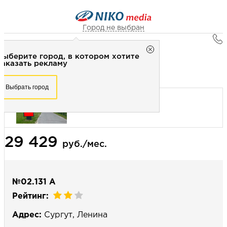
Город не выбран
Главная
Город не выбран
Выберите город, в котором хотите
Наружная реклама
Рекламное агентство НИКО-медиа
заказать рекламу
Сити-формат 1,2x1,8 (сторона А) - Статика
Честно
Эффективно
Внимательно!
Выберите город, в котором хотите
Выбрать город
заказать рекламу
+7 (3462) 550-877
Перезвоните мне
Выбрать город
29 429
Выберите свой город
руб./мес.
№02.131 А
Рейтинг:
Адрес:
Сургут, Ленина