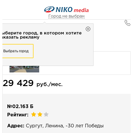
Город не выбран
Главная
Город не выбран
Выберите город, в котором хотите
Наружная реклама
Рекламное агентство НИКО-медиа
заказать рекламу
Сити-формат 1,2x1,8 (сторона Б) - Статика
Честно
Эффективно
Внимательно!
Выберите город, в котором хотите
Выбрать город
заказать рекламу
+7 (3462) 550-877
Перезвоните мне
Выбрать город
29 429
Выберите свой город
руб./мес.
№02.163 Б
Рейтинг:
Адрес:
Сургут, Ленина, -30 лет Победы