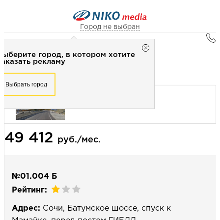
Город не выбран
Главная
Город не выбран
Выберите город, в котором хотите
Наружная реклама
Рекламное агентство НИКО-медиа
заказать рекламу
Билборд 3х6 (сторона Б) - Статика
Честно
Эффективно
Внимательно!
Выберите город, в котором хотите
Выбрать город
заказать рекламу
+7 (3462) 550-877
Перезвоните мне
Выбрать город
49 412
Выберите свой город
руб./мес.
№01.004 Б
Рейтинг:
Адрес:
Сочи, Батумское шоссе, спуск к