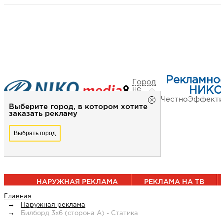
Рекламно
Город
не
НИКО
выбран
Честно
Эффект
Выберите город, в котором хотите
заказать рекламу
Выбрать город
НАРУЖНАЯ РЕКЛАМА
РЕКЛАМА НА ТВ
Главная
Наружная реклама
Билборд 3х6 (сторона А) - Статика