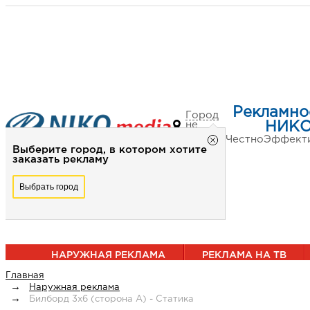
Рекламно
Город
не
НИКО
выбран
Честно
Эффект
Выберите город, в котором хотите
заказать рекламу
Выбрать город
НАРУЖНАЯ РЕКЛАМА
РЕКЛАМА НА ТВ
Главная
Наружная реклама
Билборд 3х6 (сторона А) - Статика