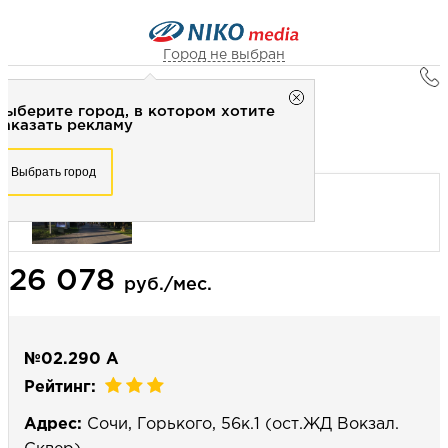
Город не выбран
Главная
Город не выбран
Выберите город, в котором хотите
Наружная реклама
Рекламное агентство НИКО-медиа
заказать рекламу
Сити-формат 1,2х1,8 (сторона А) - динамика
Честно
Эффективно
Внимательно!
Выберите город, в котором хотите
Выбрать город
заказать рекламу
+7 (3462) 550-877
Перезвоните мне
Выбрать город
26 078
Выберите свой город
руб./мес.
№02.290 А
Рейтинг:
Адрес:
Сочи, Горького, 56к.1 (ост.ЖД Вокзал.