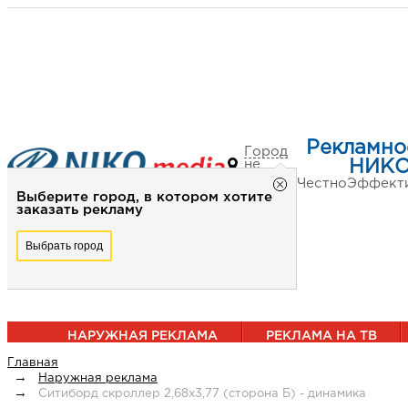
Рекламно
Город
не
НИКО
выбран
Честно
Эффект
Выберите город, в котором хотите
заказать рекламу
Выбрать город
НАРУЖНАЯ РЕКЛАМА
РЕКЛАМА НА ТВ
Главная
Наружная реклама
Ситиборд скроллер 2,68х3,77 (сторона Б) - динамика