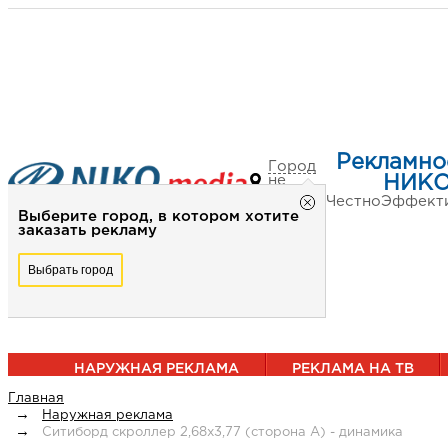
Рекламно
Город
не
НИКО
выбран
Честно
Эффект
Выберите город, в котором хотите
заказать рекламу
Выбрать город
НАРУЖНАЯ РЕКЛАМА
РЕКЛАМА НА ТВ
Главная
Наружная реклама
Ситиборд скроллер 2,68х3,77 (сторона А) - динамика