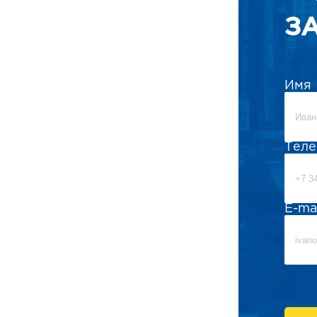
З
Имя
Тел
E-ma