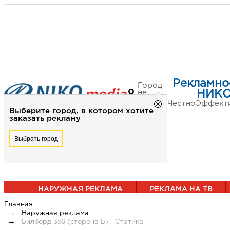
Рекламно
Город
не
НИКО
выбран
Честно
Эффект
Выберите город, в котором хотите
заказать рекламу
Выбрать город
НАРУЖНАЯ РЕКЛАМА
РЕКЛАМА НА ТВ
Главная
Наружная реклама
Билборд 3х6 (сторона Б) - Статика