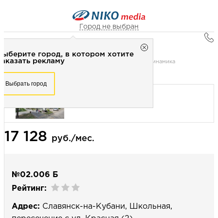
Город не выбран
Главная
Город не выбран
Выберите город, в котором хотите
Наружная реклама
Рекламное агентство НИКО-медиа
заказать рекламу
Сити-формат скроллер 1,27х1,85 (сторона Б) - динамика
Честно
Эффективно
Внимательно!
Выберите город, в котором хотите
Выбрать город
заказать рекламу
+7 (3462) 550-877
Перезвоните мне
Выбрать город
17 128
Выберите свой город
руб./мес.
№02.006 Б
Рейтинг:
Адрес:
Славянск-на-Кубани, Школьная,