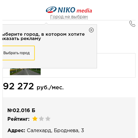
Город не выбран
Главная
Город не выбран
Выберите город, в котором хотите
Наружная реклама
Рекламное агентство НИКО-медиа
заказать рекламу
Билборд 3х6 (сторона Б) - Статика
Честно
Эффективно
Внимательно!
Выберите город, в котором хотите
Выбрать город
заказать рекламу
+7 (3462) 550-877
Перезвоните мне
Выбрать город
92 272
Выберите свой город
руб./мес.
№02.016 Б
Рейтинг:
Адрес:
Салехард, Броднева, 3