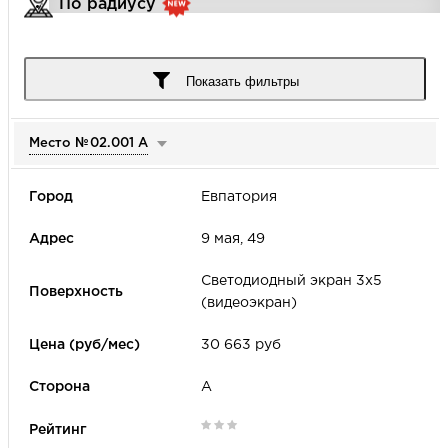
По радиусу
Город
Показать фильтры
Место №
02.001 А
Улица
Евпатория
Цена (руб/мес)
9 мая, 49
-
Светодиодный экран 3х5
(видеоэкран)
Формат наружной рекламы
30 663 руб
А
Период аренды
Рейтинг места