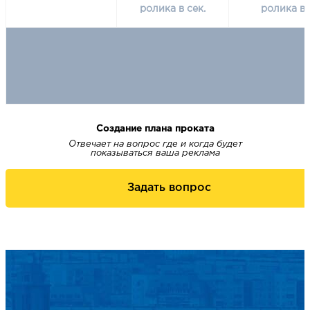
ролика в сек.
ролика в 
Создание плана проката
Отвечает на вопрос где и когда будет
показываться ваша реклама
Задать вопрос