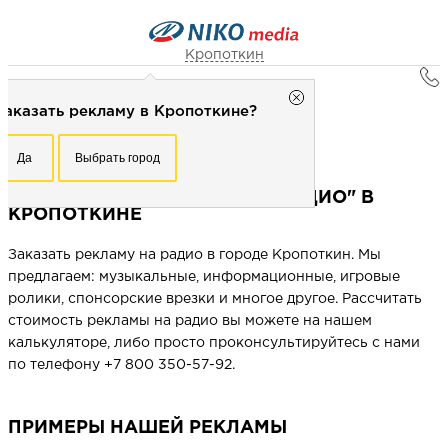
Кропоткин
Главная
Кропоткин
Заказать рекламу в Кропоткине?
Реклама в городах
Рекламное агентство НИКО-медиа
Кропоткин
Честно
Эффективно
Внимательно!
Реклама на радио "Авторадио" в Кропоткине
Да
Выбрать город
Заказать рекламу в Кропоткине?
+7 (861) 991-18-77
Перезвоните мне
РЕКЛАМА НА РАДИО "АВТОРАДИО" В
Да
Выбрать город
КРОПОТКИНЕ
Заказать рекламу на радио в городе Кропоткин. Мы
Выберите свой город
предлагаем: музыкальные, информационные, игровые
ролики, спонсорские врезки и многое другое. Рассчитать
стоимость рекламы на радио вы можете на нашем
калькуляторе, либо просто проконсультируйтесь с нами
по телефону +7 800 350-57-92.
ПРИМЕРЫ НАШЕЙ РЕКЛАМЫ