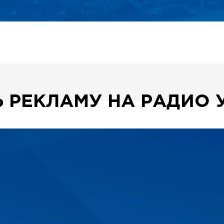
 РЕКЛАМУ НА РАДИО 
700
родов
Проектов
ьная сеть
Ежедневно оттачиваем свое
мастерство