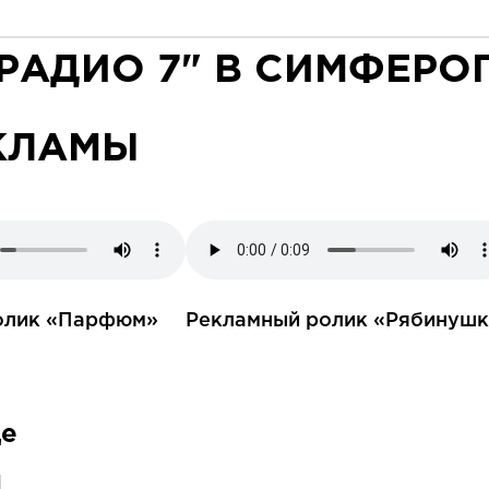
"РАДИО 7" В СИМФЕРО
КЛАМЫ
олик «Парфюм»
Рекламный ролик «Рябинушк
де