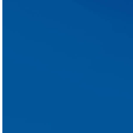
Размещение рекламы на радио "
Размещение рекламы на радио "Радио 7" в Симфероп
радио для ваших услуг и товаров.