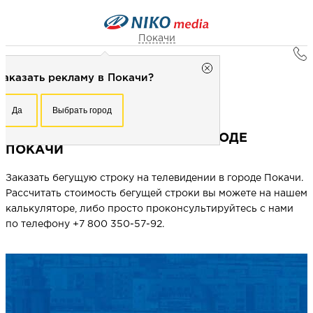
Покачи
Главная
Покачи
Заказать рекламу в Покачи?
Реклама в городах
Рекламное агентство НИКО-медиа
Покачи
Честно
Эффективно
Внимательно!
Бегущая строка на ТВ в городе Покачи
Да
Выбрать город
Заказать рекламу в Покачи?
+7 (3466) 291-877
Перезвоните мне
БЕГУЩАЯ СТРОКА НА ТВ В ГОРОДЕ
Да
Выбрать город
ПОКАЧИ
Заказать бегущую строку на телевидении в городе Покачи.
Выберите свой город
Рассчитать стоимость бегущей строки вы можете на нашем
калькуляторе, либо просто проконсультируйтесь с нами
по телефону +7 800 350-57-92.