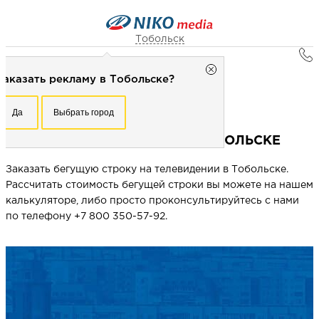
Тобольск
Главная
Тобольск
Заказать рекламу в Тобольске?
Реклама в городах
Рекламное агентство НИКО-медиа
Тобольск
Честно
Эффективно
Внимательно!
Бегущая строка на ТВ в Тобольске
Да
Выбрать город
Заказать рекламу в Тобольске?
+7 (3462) 550-877
Перезвоните мне
БЕГУЩАЯ СТРОКА НА ТВ В ТОБОЛЬСКЕ
Да
Выбрать город
Заказать бегущую строку на телевидении в Тобольске.
Рассчитать стоимость бегущей строки вы можете на нашем
Выберите свой город
калькуляторе, либо просто проконсультируйтесь с нами
по телефону +7 800 350-57-92.