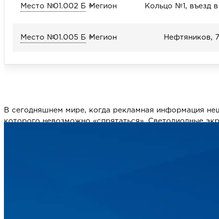
Место №
01.002 Б
Мегион
Кольцо №1, въезд в
Место №
01.005 Б
Мегион
Нефтяников, 
В сегодняшнем мире, когда рекламная информация не
которого невозможно «спрятаться». Светодиодные эк
повсеместно. Мы предлагаем сотни «горячих» точек р
месяца и более.
Для удобства Клиентов на нашем сайте функционирует
самостоятельно просмотреть свободные площади или 