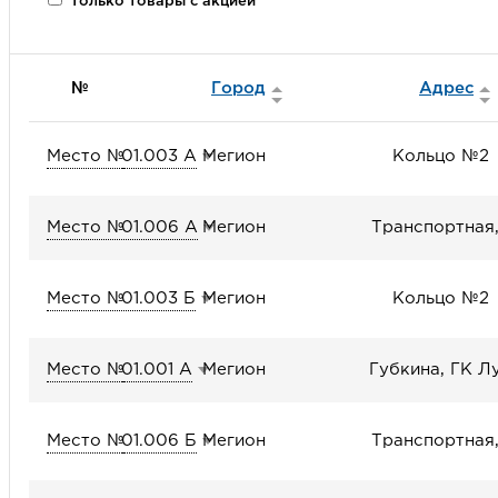
Только товары с акцией
№
Город
Адрес
Место №
01.003 А
Мегион
Кольцо №2
Место №
01.006 А
Мегион
Транспортная,
Место №
01.003 Б
Мегион
Кольцо №2
Место №
01.001 А
Мегион
Губкина, ГК Л
Место №
01.006 Б
Мегион
Транспортная,