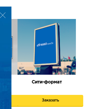
е
Сити-формат
я
ь
Заказать