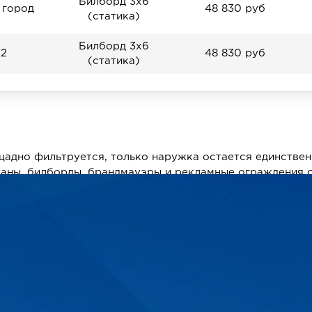
Билборд 3х6
 город
48 830 руб
(статика)
Билборд 3х6
72
48 830 руб
(статика)
П
щадно фильтруется, только наружка остается единстве
раны, билборды, брандмауэры и рекламные ограждения
азмещения с отличным обзором и большой проходимость
 удобная система подбора рекламных носителей с учет
обратиться за помощью к нашим менеджерам.