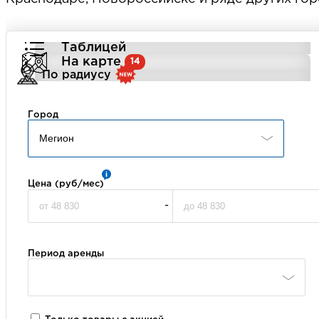
Таблицей
На карте
14
По радиусу
Город
Цена (руб/мес)
-
Период аренды