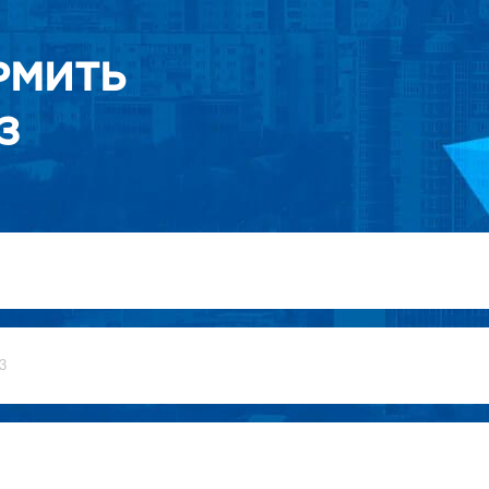
РМИТЬ
З