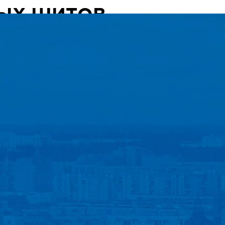
ЫХ ЩИТОВ
Светодиодные
Рекламны
экраны
ограждени
Заказать
Заказат