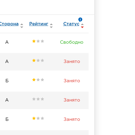
Сторона
Рейтинг
Статус
А
Свободно
А
Занято
Б
Занято
А
Занято
Б
Занято