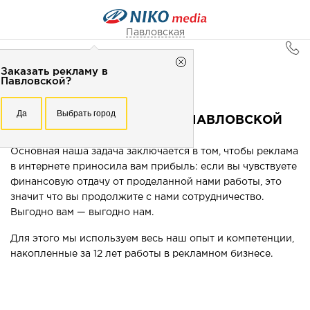
Павловская
Главная
Заказать рекламу в
Павловская
Реклама в интернете в Павловской
Павловской?
Рекламное агентство НИКО-медиа
Заказать рекламу в
Да
Выбрать город
Честно
Эффективно
Внимательно!
РЕКЛАМА В ИНТЕРНЕТЕ В ПАВЛОВСКОЙ
Павловской?
+7 (861) 991-18-77
Перезвоните мне
Основная наша задача заключается в том, чтобы реклама
Да
Выбрать город
в интернете приносила вам прибыль: если вы чувствуете
финансовую отдачу от проделанной нами работы, это
Выберите свой город
значит что вы продолжите с нами сотрудничество.
Выгодно вам — выгодно нам.
Для этого мы используем весь наш опыт и компетенции,
накопленные за 12 лет работы в рекламном бизнесе.