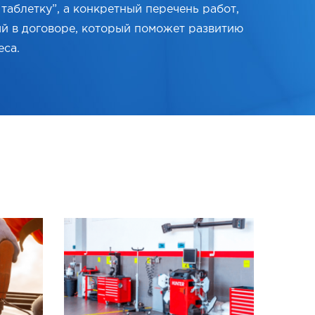
таблетку”, а конкретный перечень работ,
й в договоре, который поможет развитию
еса.