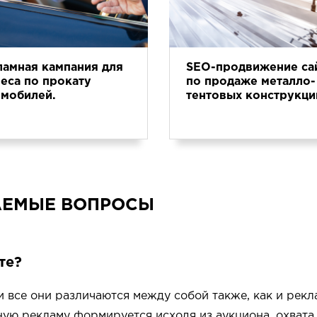
ламная кампания для
SEO-продвижение са
еса по прокату
по продаже металло-
омобилей.
тентовых конструкци
АЕМЫЕ ВОПРОСЫ
те?
и все они различаются между собой также, как и рек
ую рекламу формируется исходя из аукциона, охвата 