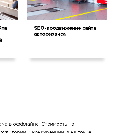
йта
SEO-продвижение сайта
автосервиса
й
лама в оффлайне. Стоимость на
аудитории и конкуренции, а на такие