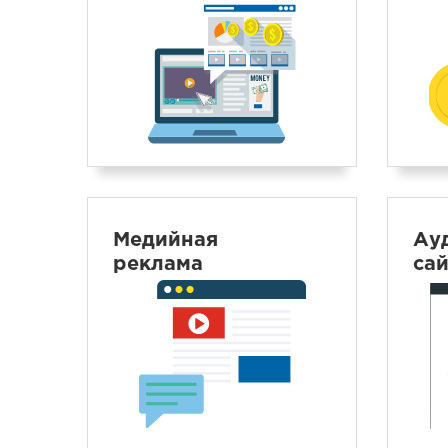
Медийная
Ау
реклама
са