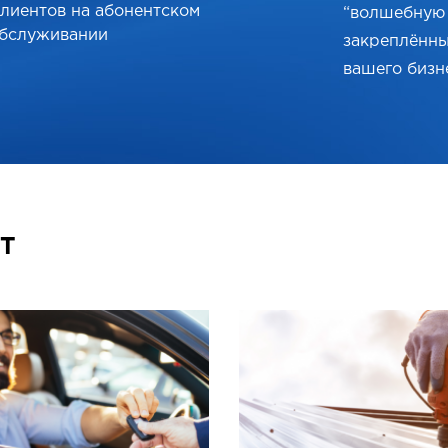
лиентов на абонентском
“волшебную 
бслуживании
закреплённы
вашего бизн
Т