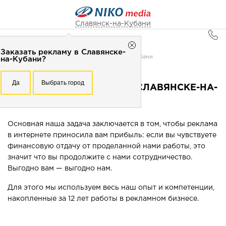
Славянск-на-Кубани
Главная
Заказать рекламу в Славянске-
Славянск-на-Кубани
Реклама в интернете в Славянске-на-Кубани
на-Кубани?
Рекламное агентство НИКО-медиа
Заказать рекламу в
Да
Выбрать город
Честно
Эффективно
Внимательно!
РЕКЛАМА В ИНТЕРНЕТЕ В СЛАВЯНСКЕ-НА-
Славянске-на-Кубани?
+7 ( 862) 279-30-69
КУБАНИ
Перезвоните мне
Да
Выбрать город
Основная наша задача заключается в том, чтобы реклама
в интернете приносила вам прибыль: если вы чувствуете
Выберите свой город
финансовую отдачу от проделанной нами работы, это
значит что вы продолжите с нами сотрудничество.
Выгодно вам — выгодно нам.
Для этого мы используем весь наш опыт и компетенции,
накопленные за 12 лет работы в рекламном бизнесе.