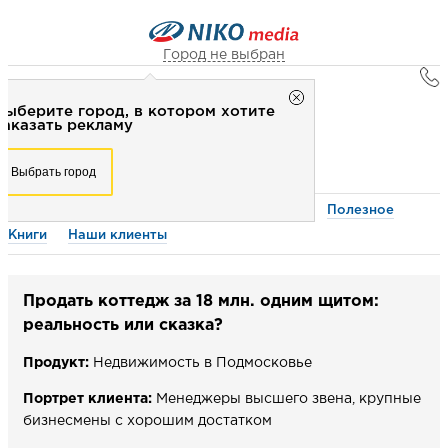
Город не выбран
Главная
Город не выбран
Выберите город, в котором хотите
Рекламные кейсы
Рекламное агентство НИКО-медиа
заказать рекламу
Честно
Эффективно
Внимательно!
Выберите город, в котором хотите
РЕКЛАМНЫЕ КЕЙСЫ
Выбрать город
заказать рекламу
+7 (3462) 550-877
Перезвоните мне
О компании
Рекламные кейсы
Отзывы
Полезное
Выбрать город
Книги
Наши клиенты
Выберите свой город
Продать коттедж за 18 млн. одним щитом:
реальность или сказка?
Продукт:
Недвижимость в Подмосковье
Портрет клиента:
Менеджеры высшего звена, крупные
бизнесмены с хорошим достатком